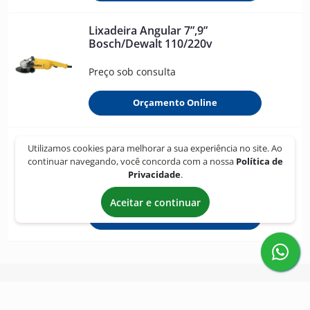
Lixadeira Angular 7”,9”
Bosch/Dewalt 110/220v
Preço sob consulta
Orçamento Online
Lixadeira de Teto/Parede
Utilizamos cookies para melhorar a sua experiência no site. Ao
continuar navegando, você concorda com a nossa
Política de
Privacidade
.
Preço sob consulta
Aceitar e continuar
Orçamento Online
Empresa